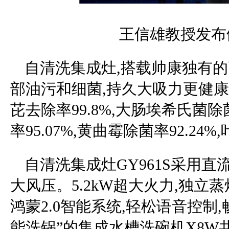
王信雄教授发布
自清洗集成灶,搭载帅康独有的
部油污和细菌,持久大吸力更健康
芘去除率99.8%,大肠埃希氏菌除
率95.07%,黄曲霉除菌率92.24%
自清洗集成灶GY961S采用直流变频
大风压。5.2kW超大火力,独立
鸿蒙2.0智能系统,轻松语音控制
能洗锅”的集成水槽洗碗机X8W