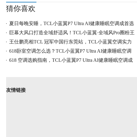
猜你喜欢
夏日每晚安睡，TCL小蓝翼P7 Ultra AI健康睡眠空调成首选
巨幕大风口打造全域舒适风！TCL小蓝翼·全域风Pro圈粉王
王仕鹏亮相TCL 冠军中国行东莞站，TCL小蓝翼空调实力
圈
618卧室空调怎么选？TCL小蓝翼P7 Ultra AI健康睡眠空调
凭实
618 空调选购指南，TCL小蓝翼P7 Ultra AI健康睡眠空调成
卧室
友情链接