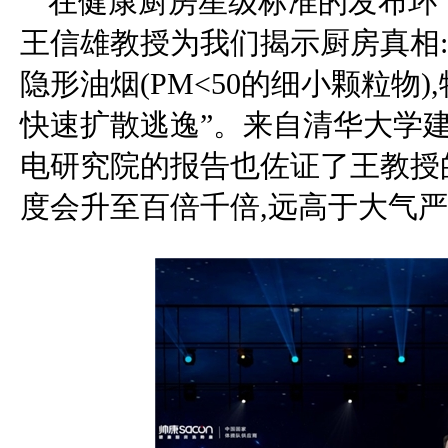
在健康厨房星级标准的发布环
王信雄教授为我们揭示厨房真相
隐形油烟(PM<50的细小颗粒物)
快速扩散逃逸”。来自清华大学
电研究院的报告也佐证了王教授的
度会升至百倍千倍,远高于大气