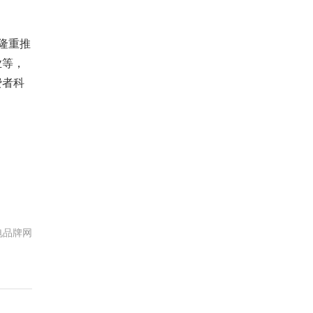
隆重推
业等，
费者科
电品牌网