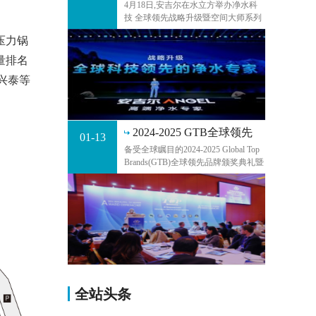
4月18日,安吉尔在水立方举办净水科
技 全球领先战略升级暨空间大师系列
新品发布会。安吉尔集团董事长兼总
压力锅
裁孔那提出以全球科技领先的净水专
家为核心的全新战略升级方向,同时发
量排名
布
美兴泰等
2024-2025 GTB全球领先
01-13
品牌颁
备受全球瞩目的2024-2025 Global Top
Brands(GTB)全球领先品牌颁奖典礼暨
国际消费电子产业领袖峰会,于当地时
间2025年1月8日在美国拉斯维加斯
(Las Vegas)永利安可酒店隆重举行。
此次颁奖典礼汇
全站头条