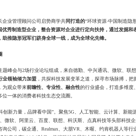
长企业管理顾问公司启势商学共
同打造的
“环球资源·中国制造隐
中国优秀制造型企业，整合资源对企业进行定向扶持，通过发掘和
，助推隐形冠军们跻身全球一线，成为全球化先锋。
圈
主题峰会与2场行业论坛组成，来自德勤、中兴通讯、微软、联
行业领袖倾力加盟
，共探科技发展变革之道，探寻市场脉搏，把
，为观众带来
前瞻性、专业性、融合性
的行业盛会，打造多维度
多位一体的消费者科技生态交流圈。
题“科创新力量，品牌看中国”。聚焦5G、人工智能、云计算、新能
讯、微软、阿里云、百度、联想、科沃斯、点真科技等头部科技企
公司，碳企通、Realmax、大朋VR、木喔、约肯机器人等行