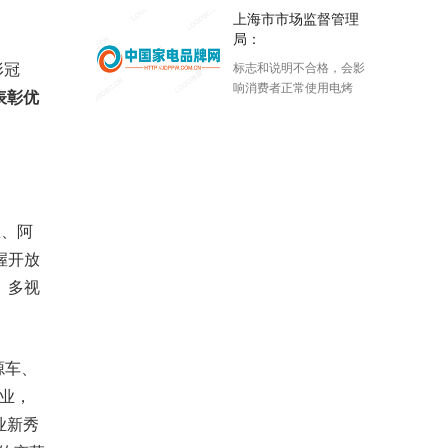
牌Fakir(费卡伊尔)、中国领
上海市市场监督管理
军品牌小狗等。不管是戴
局：
森家用V11无绳吸尘器、小
形冠
标志和说明不合格，会影
狗S9系列卧式吸尘器,还是
响消费者正常使用电烤
Faki
表彰优
箱，引发危险；结构不合
格，易造成用户在正常使
用或维护期间发生
想、阿
握开放
、多视
源车、
业，
业新秀