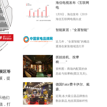
海信电视发布《互联网
电
1月9日，海信发布《2019
海信互联网电视白皮
书》。 白皮书显示，截至
2019年12月31日，海信互
智能家居：“全屋智能”
联网电视服务全球家庭数
已达5127万。每个家庭日
近几年，“全屋智能”的概念
均在线使用时长长达334分
逐渐在家装领域流行开
钟，接近手机使用时
来。顾名思义，所谓全屋
智能，是指整体的智能家
抓娃娃机、按摩
居系统，集智能照明、安
椅……“
防、影音、家电控制等于
资料图：商场内配置的休
一体的整体家居解决方
展区等
息处与按摩椅(图文无关)。
案。“
展，提
陈超 摄 “候机的时间，用手
机扫一扫，支付后即可享
德国Fakir费卡伊尔、戴
受10多分钟的按摩服
森、
务。”经常出差的乌鲁木齐
近期,各大吸尘器品牌推出
示他们
市民陈励勤告诉记者，共
数款新品,包括英国标杆性
享按
价值，打
品牌戴森、德国国民级大