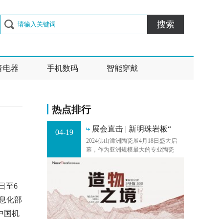
搜索
音电器
手机数码
智能穿戴
热点排行
展会直击 | 新明珠岩板“
04-19
2024佛山潭洲陶瓷展4月18日盛大启
幕，作为亚洲规模最大的专业陶瓷
展，本届展会以【我们不一样】为主
题，陶瓷产品与装备材料展同期举
办，汇聚了全球60多个国家地区、15
万余名专业
日至6
息化部
中国机