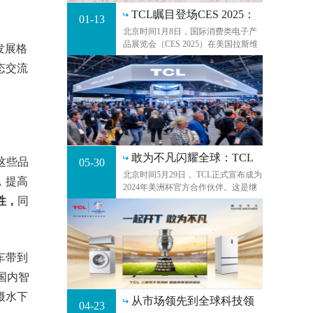
TCL瞩目登场CES 2025：
01-13
引领全
北京时间1月8日，国际消费类电子产
品展览会（CES 2025）在美国拉斯维
环发展格
加斯开幕。TCL实业与TCL科技共同参
态交流
展，聚焦展示Mini LED、印刷OLED
等多款创新显示产品，持续引领全球
显示技术升级。
敢为不凡闪耀全球：TCL
这些品
05-30
连
北京时间5月29日， TCL正式宣布成为
，提高
2024年美洲杯官方合作伙伴。这是继
性，
同
2019、2021年之后，TCL第三次携手
美洲杯。此次合作是TCL在全球体育
营销道路上的又一次重要里程碑，与
美洲杯的三度
车带到
。国内智
摄水下
从市场领先到全球科技领
04-23