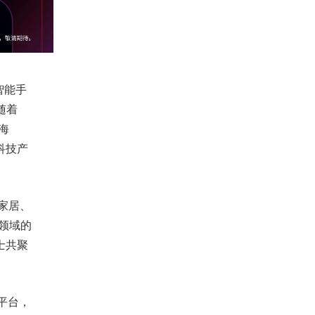
智能手
随着
海
为科技产
家居、
领域的
士共聚
平台，