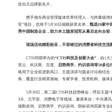
造自主品牌新名片。
携手领先商业管理媒体世界经理人，与跨量级增
军”项目，也将于5月30日揭晓获奖名单，
甄选10家
秀中国制造企业，助力本土隐形冠军从幕后走向台前
现场活动精彩纷呈，不容错过的消费者科技交流
CTIS同期举办的
“CTIS科技及创新大会”
，由1大
里云、科沃斯、百度、
启势商学、灼识咨询等50多位
格局下企业前进新风口。主题演讲与圆桌讨论相结合
角，覆盖行业精英领袖、专家学者、投资机构、媒体
5月30日，第二届CTIS科技趋势峰会，呼应主
XR、元宇宙、消费电子等领域，邀请来自：中兴通
德勤咨询、启势商学、灼识咨询、朗标咨询四家专业咨询