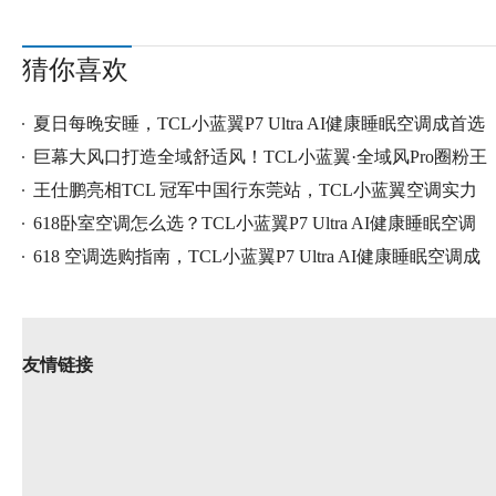
猜你喜欢
夏日每晚安睡，TCL小蓝翼P7 Ultra AI健康睡眠空调成首选
巨幕大风口打造全域舒适风！TCL小蓝翼·全域风Pro圈粉王
王仕鹏亮相TCL 冠军中国行东莞站，TCL小蓝翼空调实力
圈
618卧室空调怎么选？TCL小蓝翼P7 Ultra AI健康睡眠空调
凭实
618 空调选购指南，TCL小蓝翼P7 Ultra AI健康睡眠空调成
卧室
友情链接