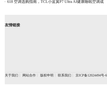
凭实
618 空调选购指南，TCL小蓝翼P7 Ultra AI健康睡眠空调成
卧室
友情链接
关于我们
┊
网站合作
┊
版权申明
┊
联系我们
┊
京ICP备12024494号-6