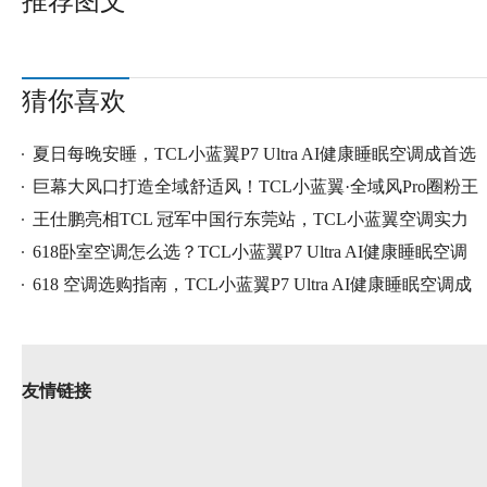
推荐图文
猜你喜欢
夏日每晚安睡，TCL小蓝翼P7 Ultra AI健康睡眠空调成首选
巨幕大风口打造全域舒适风！TCL小蓝翼·全域风Pro圈粉王
王仕鹏亮相TCL 冠军中国行东莞站，TCL小蓝翼空调实力
圈
618卧室空调怎么选？TCL小蓝翼P7 Ultra AI健康睡眠空调
凭实
618 空调选购指南，TCL小蓝翼P7 Ultra AI健康睡眠空调成
卧室
友情链接